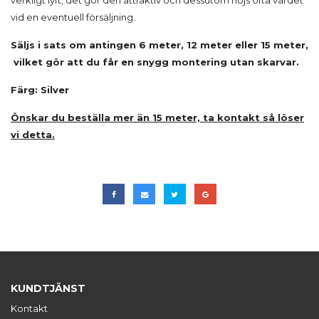
verkligt lyft, det gör den attraktiv och dessutom höjs ofta värdet
vid en eventuell försäljning.
Säljs i sats om antingen 6 meter, 12 meter eller 15 meter,
vilket gör att du får en snygg montering utan skarvar.
Färg: Silver
Önskar du beställa mer än 15 meter, ta kontakt så löser
vi detta.
KUNDTJÄNST
Kontakt