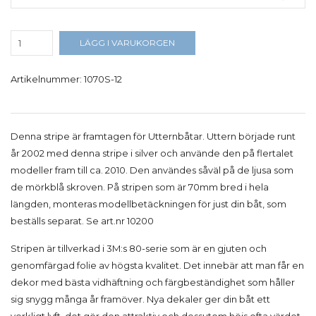
LÄGG I VARUKORGEN
Artikelnummer:
1070S-12
Denna stripe är framtagen för Utternbåtar. Uttern började runt
år 2002 med denna stripe i silver och använde den på flertalet
modeller fram till ca. 2010. Den användes såväl på de ljusa som
de mörkblå skroven. På stripen som är 70mm bred i hela
längden, monteras modellbetäckningen för just din båt, som
beställs separat. Se art.nr 10200
Stripen är tillverkad i 3M:s 80-serie som är en gjuten och
genomfärgad folie av högsta kvalitet. Det innebär att man får en
dekor med bästa vidhäftning och färgbeständighet som håller
sig snygg många år framöver. Nya dekaler ger din båt ett