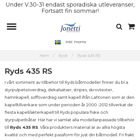
Under V.30-31 endast sporadiska utleveranser,
Fortsatt fin sommar!
Inkl. moms
Hem
/
Ryds
/
Ryds 435 RS
Ryds 435 RS
I vårt sortiment av tillbehör till Ryds båtmodeller finner du bl.a.
styrpulpetsöverdrag, dekalsatser, stripes, skrovtexter,
hamnkapell, sofföverdrag samt kapell ifrån Lahtonen som är den
kapelltillverkare som under perioden år 2000 -2012 tillverkat de
flesta kapell/akterkapell till Ryds populära fiske och
styrpulpetbåtar. Här har vi samlat alla modellanpassade tillbehör
till
Ryds 435 RS
. Våra produkters material är av allra högsta
kvalité och med perfekt passform för just din båtmodell. Fri frakt