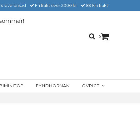
s leveranstid
Fri frakt över 2000 kr
89 kr i frakt
n sommar!
0
BIMINITOP
FYNDHÖRNAN
ÖVRIGT