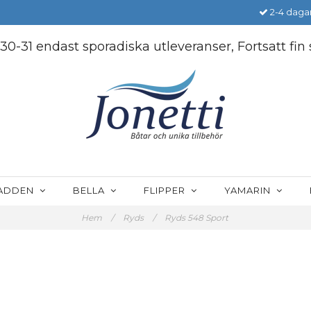
2-4 dagar
30-31 endast sporadiska utleveranser, Fortsatt fi
LADDEN
BELLA
FLIPPER
YAMARIN
Hem
/
Ryds
/
Ryds 548 Sport