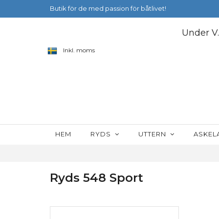
Butik för de med passion för båtlivet!
Under V.
Inkl. moms
HEM
RYDS
UTTERN
ASKE
Ryds 548 Sport