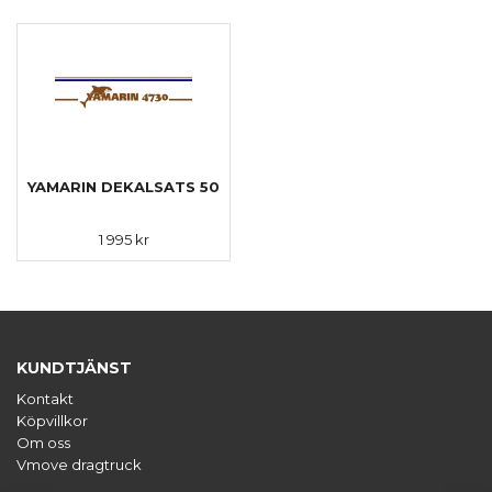
YAMARIN DEKALSATS 50
1 995 kr
KUNDTJÄNST
Kontakt
Köpvillkor
Om oss
Vmove dragtruck