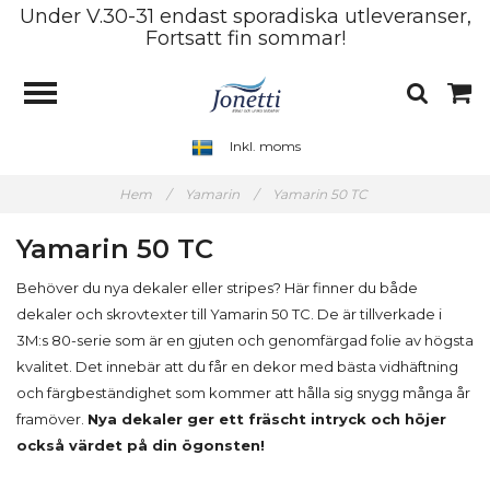
Under V.30-31 endast sporadiska utleveranser,
Fortsatt fin sommar!
Inkl. moms
Hem
/
Yamarin
/
Yamarin 50 TC
Yamarin 50 TC
Behöver du nya dekaler eller stripes? Här finner du både
dekaler och skrovtexter till Yamarin 50 TC. De är tillverkade i
3M:s 80-serie som är en gjuten och genomfärgad folie av högsta
kvalitet. Det innebär att du får en dekor med bästa vidhäftning
och färgbeständighet som kommer att hålla sig snygg många år
framöver.
Nya dekaler ger ett fräscht intryck och höjer
också värdet på din ögonsten!