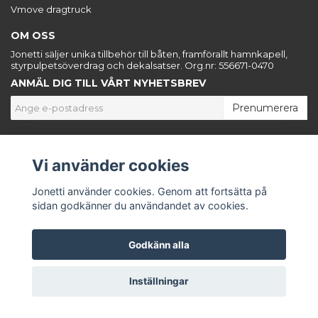
Vmove dragtruck
OM OSS
Jonetti säljer unika tillbehör till båten, framförallt hamnkapell,
styrpulpetsöverdrag och dekalsatser. Org.nr: 556671-0470
ANMÄL DIG TILL VÅRT NYHETSBREV
Prenumerera
Vi använder cookies
© Copyright Jonetti
Jonetti använder cookies. Genom att fortsätta på
Powered by Quickbutik
sidan godkänner du användandet av cookies.
Godkänn alla
Inställningar