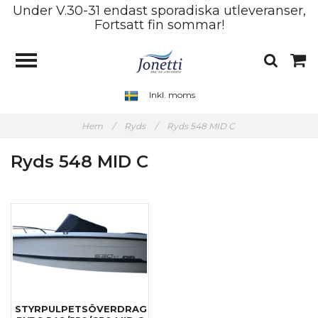
Under V.30-31 endast sporadiska utleveranser,
Fortsatt fin sommar!
Inkl. moms
Hem
/
Ryds
/
Ryds 548 MID C
Ryds 548 MID C
STYRPULPETSÖVERDRAG