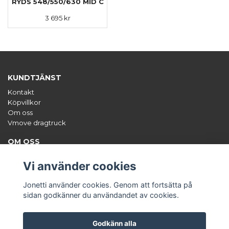
RYDS 548/550/630 MID C
3 695 kr
KUNDTJÄNST
Kontakt
Köpvillkor
Om oss
Vmove dragtruck
OM OSS
Jonetti säljer unika tillbehör till båten, framförallt hamnkapell,
styrpulpetsöverdrag och dekalsatser. Org.nr: 556671-0470
Vi använder cookies
ANMÄL DIG TILL VÅRT NYHETSBREV
Jonetti använder cookies. Genom att fortsätta på
Prenumerera
sidan godkänner du användandet av cookies.
Godkänn alla