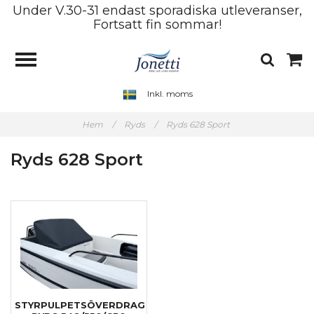
Under V.30-31 endast sporadiska utleveranser,
Fortsatt fin sommar!
Inkl. moms
Hem
/
Ryds
/
Ryds 628 Sport
Ryds 628 Sport
STYRPULPETSÖVERDRAG