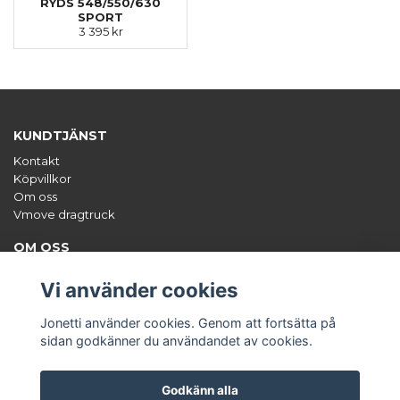
RYDS 548/550/630
SPORT
3 395 kr
KUNDTJÄNST
Kontakt
Köpvillkor
Om oss
Vmove dragtruck
OM OSS
Jonetti säljer unika tillbehör till båten, framförallt hamnkapell,
styrpulpetsöverdrag och dekalsatser. Org.nr: 556671-0470
Vi använder cookies
ANMÄL DIG TILL VÅRT NYHETSBREV
Jonetti använder cookies. Genom att fortsätta på
Prenumerera
sidan godkänner du användandet av cookies.
Godkänn alla