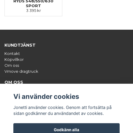
RYDS 548/550/630
SPORT
3 395 kr
KUNDTJÄNST
Kontakt
Köpvillkor
Om oss
Vmove dragtruck
OM OSS
Jonetti säljer unika tillbehör till båten, framförallt hamnkapell,
styrpulpetsöverdrag och dekalsatser. Org.nr: 556671-0470
Vi använder cookies
ANMÄL DIG TILL VÅRT NYHETSBREV
Jonetti använder cookies. Genom att fortsätta på
Prenumerera
sidan godkänner du användandet av cookies.
Godkänn alla