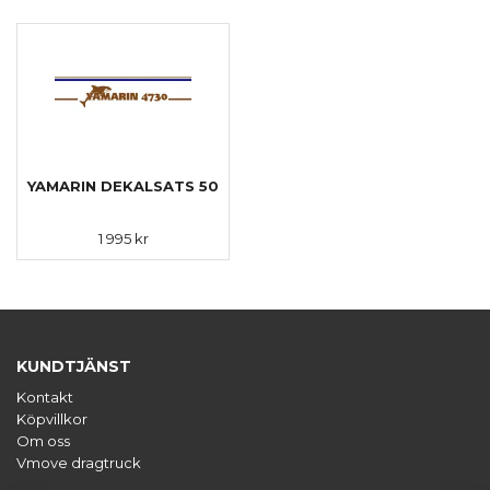
YAMARIN DEKALSATS 50
1 995 kr
KUNDTJÄNST
Kontakt
Köpvillkor
Om oss
Vmove dragtruck