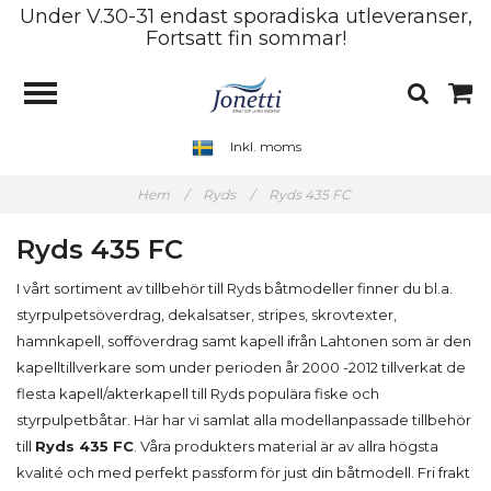
Under V.30-31 endast sporadiska utleveranser,
Fortsatt fin sommar!
Inkl. moms
Hem
/
Ryds
/
Ryds 435 FC
Ryds 435 FC
I vårt sortiment av tillbehör till Ryds båtmodeller finner du bl.a.
styrpulpetsöverdrag, dekalsatser, stripes, skrovtexter,
hamnkapell, sofföverdrag samt kapell ifrån Lahtonen som är den
kapelltillverkare som under perioden år 2000 -2012 tillverkat de
flesta kapell/akterkapell till Ryds populära fiske och
styrpulpetbåtar. Här har vi samlat alla modellanpassade tillbehör
till
Ryds 435 FC
. Våra produkters material är av allra högsta
kvalité och med perfekt passform för just din båtmodell. Fri frakt