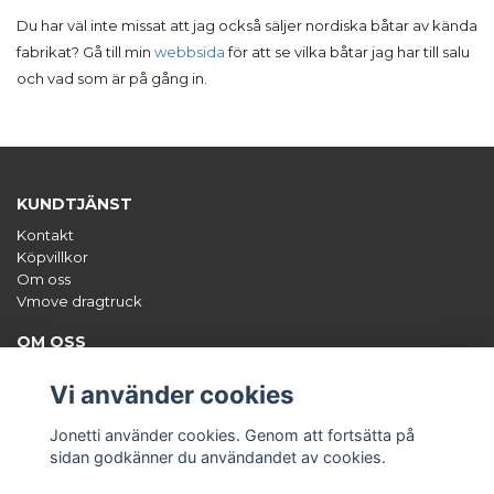
Du har väl inte missat att jag också säljer nordiska båtar av kända
fabrikat? Gå till min
webbsida
för att se vilka båtar jag har till salu
och vad som är på gång in.
KUNDTJÄNST
Kontakt
Köpvillkor
Om oss
Vmove dragtruck
OM OSS
Jonetti säljer unika tillbehör till båten, framförallt hamnkapell,
styrpulpetsöverdrag och dekalsatser. Org.nr: 556671-0470
Vi använder cookies
ANMÄL DIG TILL VÅRT NYHETSBREV
Jonetti använder cookies. Genom att fortsätta på
Prenumerera
sidan godkänner du användandet av cookies.