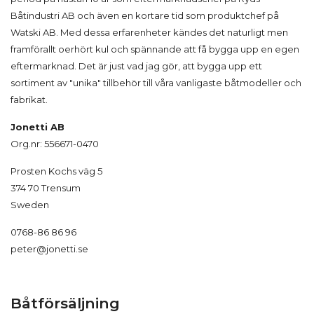
Båtindustri AB och även en kortare tid som produktchef på
Watski AB. Med dessa erfarenheter kändes det naturligt men
framförallt oerhört kul och spännande att få bygga upp en egen
eftermarknad. Det är just vad jag gör, att bygga upp ett
sortiment av "unika" tillbehör till våra vanligaste båtmodeller och
fabrikat.
Jonetti AB
Org.nr: 556671-0470
Prosten Kochs väg 5
374 70 Trensum
Sweden
0768-86 86 96
peter@jonetti.se
Båtförsäljning