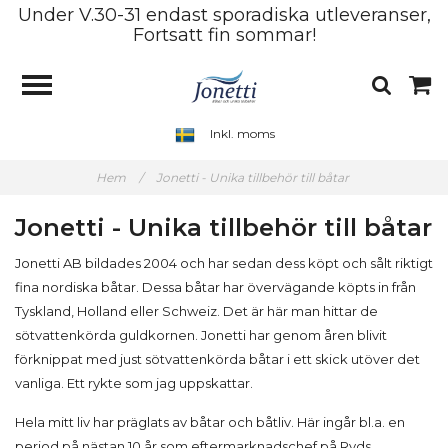
Under V.30-31 endast sporadiska utleveranser,
Fortsatt fin sommar!
Inkl. moms
Hem
/
Jonetti - Unika tillbehör till båtar
Jonetti - Unika tillbehör till båtar
Jonetti AB bildades 2004 och har sedan dess köpt och sålt riktigt
fina nordiska båtar. Dessa båtar har övervägande köpts in från
Tyskland, Holland eller Schweiz. Det är här man hittar de
sötvattenkörda guldkornen. Jonetti har genom åren blivit
förknippat med just sötvattenkörda båtar i ett skick utöver det
vanliga. Ett rykte som jag uppskattar.
Hela mitt liv har präglats av båtar och båtliv. Här ingår bl.a. en
period på nästan 10 år som eftermarknadschef på Ryds