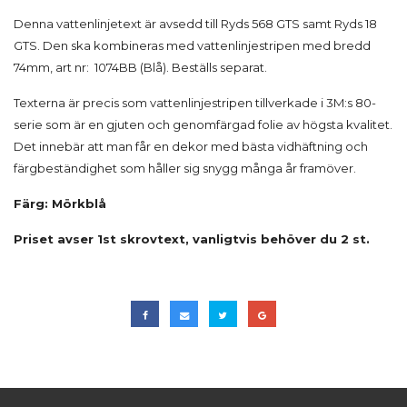
Denna vattenlinjetext är avsedd till Ryds 568 GTS samt Ryds 18
GTS. Den ska kombineras med vattenlinjestripen med bredd
74mm, art nr: 1074BB (Blå). Beställs separat.
Texterna är precis som vattenlinjestripen tillverkade i 3M:s 80-
serie som är en gjuten och genomfärgad folie av högsta kvalitet.
Det innebär att man får en dekor med bästa vidhäftning och
färgbeständighet som håller sig snygg många år framöver.
Färg: Mörkblå
Priset avser 1st skrovtext, vanligtvis behöver du 2 st.