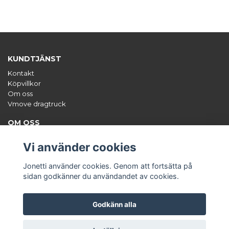
KUNDTJÄNST
Kontakt
Köpvillkor
Om oss
Vmove dragtruck
OM OSS
Jonetti säljer unika tillbehör till båten, framförallt hamnkapell,
styrpulpetsöverdrag och dekalsatser. Org.nr: 556671-0470
Vi använder cookies
ANMÄL DIG TILL VÅRT NYHETSBREV
Jonetti använder cookies. Genom att fortsätta på
Prenumerera
sidan godkänner du användandet av cookies.
Godkänn alla