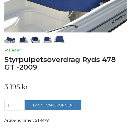
I lager.
Styrpulpetsöverdrag Ryds 478
GT -2009
3 195 kr
LÄGG I VARUKORGEN
Artikelnummer:
STR478