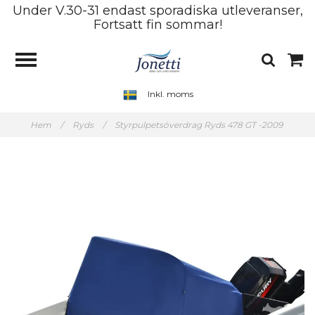
Under V.30-31 endast sporadiska utleveranser,
Fortsatt fin sommar!
Inkl. moms
Hem
/
Ryds
/
Styrpulpetsöverdrag Ryds 478 GT -2009