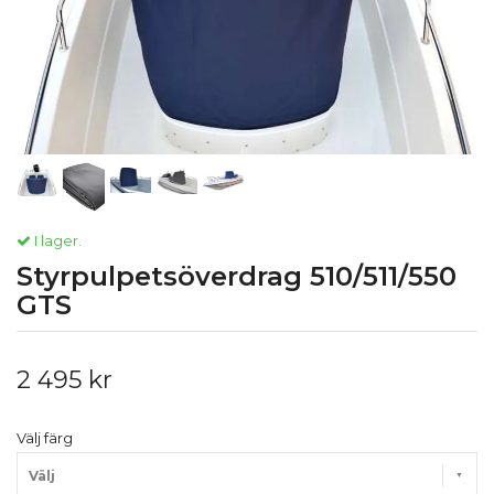
I lager.
Styrpulpetsöverdrag 510/511/550
GTS
2 495 kr
Välj färg
Välj