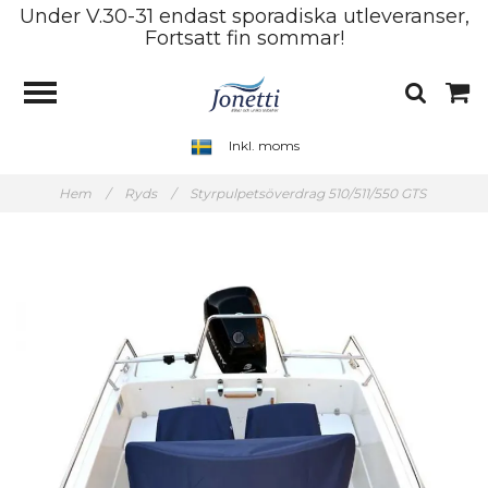
Under V.30-31 endast sporadiska utleveranser,
Fortsatt fin sommar!
Inkl. moms
Hem
/
Ryds
/
Styrpulpetsöverdrag 510/511/550 GTS