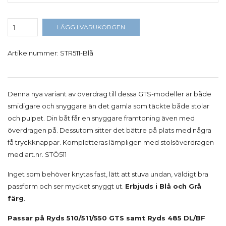
LÄGG I VARUKORGEN
Artikelnummer:
STR511-Blå
Denna nya variant av överdrag till dessa GTS-modeller är både
smidigare och snyggare än det gamla som täckte både stolar
och pulpet. Din båt får en snyggare framtoning även med
överdragen på. Dessutom sitter det bättre på plats med några
få tryckknappar. Kompletteras lämpligen med stolsöverdragen
med art.nr. STÖ511
Inget som behöver knytas fast, lätt att stuva undan, väldigt bra
passform och ser mycket snyggt ut.
Erbjuds i Blå och Grå
färg
.
Passar på Ryds 510/511/550 GTS samt Ryds 485 DL/BF