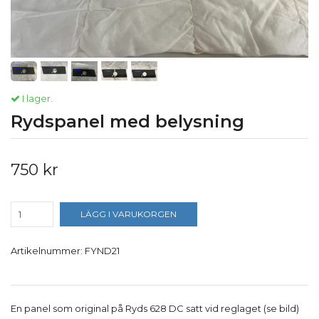
I lager.
Rydspanel med belysning
750 kr
LÄGG I VARUKORGEN
Artikelnummer:
FYND21
En panel som original på Ryds 628 DC satt vid reglaget (se bild)