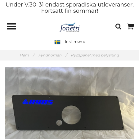
Under V.30-31 endast sporadiska utleveranser,
Fortsatt fin sommar!
Inkl. moms
Hem
/
Fyndhörnan
/
Rydspanel med belysning