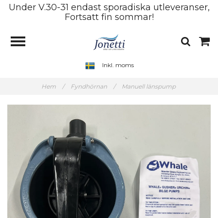
Under V.30-31 endast sporadiska utleveranser,
Fortsatt fin sommar!
Inkl. moms
Hem
/
Fyndhörnan
/
Manuell länspump