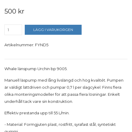
500 kr
LÄGG I VARUKORGEN
Artikelnummer:
FYND5
Whale länspump Urchin bp 9005.
Manuell läspump med lång livslängd och hög kvalitét. Pumpen
är väldigt lättdriven och pumpar 0,7 l per slagcykel. Finns flera
olika monteringsmodeller för att passa flera lösningar. Enkelt
underhåll tack vare sin konstruktion.
Effektiv prestanda upp till 55 L/min.
- Material: Formgjuten plast, rostfritt, syrafast stål, syntetiskt
gummi