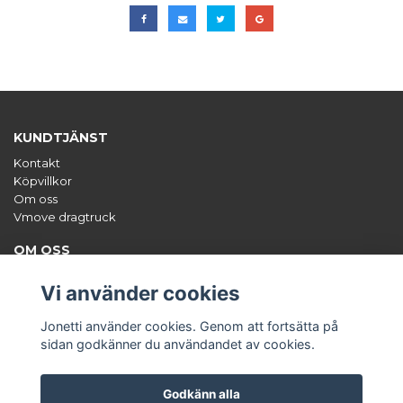
KUNDTJÄNST
Kontakt
Köpvillkor
Om oss
Vmove dragtruck
OM OSS
Jonetti säljer unika tillbehör till båten, framförallt hamnkapell,
styrpulpetsöverdrag och dekalsatser. Org.nr: 556671-0470
Vi använder cookies
ANMÄL DIG TILL VÅRT NYHETSBREV
Jonetti använder cookies. Genom att fortsätta på
Prenumerera
sidan godkänner du användandet av cookies.
Godkänn alla