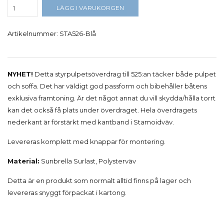
LÄGG I VARUKORGEN
Artikelnummer:
STA526-Blå
NYHET!
Detta styrpulpetsöverdrag till 525:an täcker både pulpet
och soffa. Det har väldigt god passform och bibehåller båtens
exklusiva framtoning. Är det något annat du vill skydda/hålla torrt
kan det också få plats under överdraget. Hela överdragets
nederkant är förstärkt med kantband i Stamoidväv.
Levereras komplett med knappar för montering.
Material:
Sunbrella Surlast, Polysterväv
Detta är en produkt som normalt alltid finns på lager och
levereras snyggt förpackat i kartong.