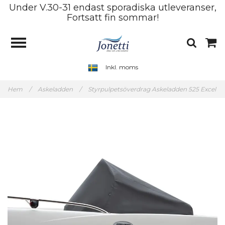
Under V.30-31 endast sporadiska utleveranser,
Fortsatt fin sommar!
Inkl. moms
Hem
/
Askeladden
/
Styrpulpetsöverdrag Askeladden 525 Excel